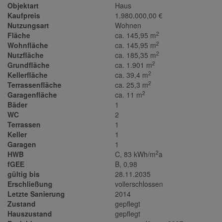
Objektart
Haus
Kaufpreis
1.980.000,00 €
Nutzungsart
Wohnen
2
Fläche
ca. 145,95 m
2
Wohnfläche
ca. 145,95 m
2
Nutzfläche
ca. 185,35 m
2
Grundfläche
ca. 1.901 m
2
Kellerfläche
ca. 39,4 m
2
Terrassenfläche
ca. 25,3 m
2
Garagenfläche
ca. 11 m
Bäder
1
WC
2
Terrassen
1
Keller
1
Garagen
1
2
HWB
C, 83 kWh/m
a
fGEE
B, 0,98
gültig bis
28.11.2035
Erschließung
vollerschlossen
Letzte Sanierung
2014
Zustand
gepflegt
Hauszustand
gepflegt