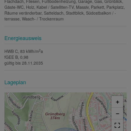
Flachdach
Fliesen
Fußbodenheizung
Garage
Gas
Grünblick
Gäste-WC
Holz
Kabel / Satelliten-TV
Massiv
Parkett
Parkplatz
Räume veränderbar
Satteldach
Stadtblick
Südostbalkon / -
terrasse
Wasch- / Trockenraum
Energieausweis
2
HWB
C, 83 kWh/m
a
fGEE
B, 0,98
gültig bis
28.11.2035
Lageplan
+
−