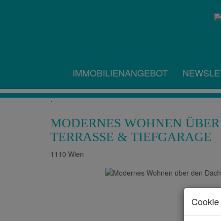
IMMOBILIENANGEBOT
NEWSLE
.
MODERNES WOHNEN ÜBER 
TERRASSE & TIEFGARAGE
1110 Wien
Cookie 