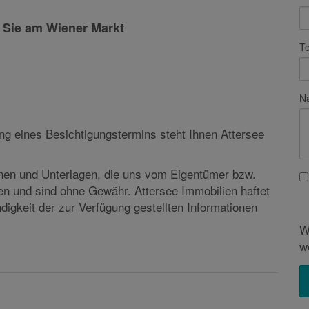
bank Attersee-Süd stehen Ihnen für ein unverbindliches
Te
 Sie am Wiener Markt
Na
ng eines Besichtigungstermins steht Ihnen Attersee
onen und Unterlagen, die uns vom Eigentümer bzw.
en und sind ohne Gewähr. Attersee Immobilien haftet
W
ändigkeit der zur Verfügung gestellten Informationen
w