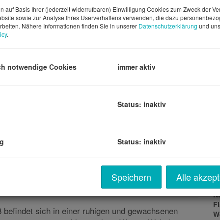
m
n auf Basis Ihrer (jederzeit widerrufbaren) Einwilligung Cookies zum Zweck der V
bsite sowie zur Analyse Ihres Userverhaltens verwenden, die dazu personenbez
Pr
rbeiten. Nähere Informationen finden Sie in unserer
Datenschutzerklärung
und uns
V
icy
.
Ge
G
G
ch notwendige Cookies
immer aktiv
G
E
Status: inaktiv
B
ng
Status: inaktiv
Ob
Z
Terrasse
V
Ob
Speichern
Alle akzept
K
N
F
W