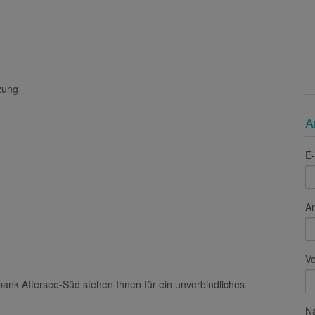
latz Nummer 5 (Duplex Garage)
A
zung
E-
A
V
N