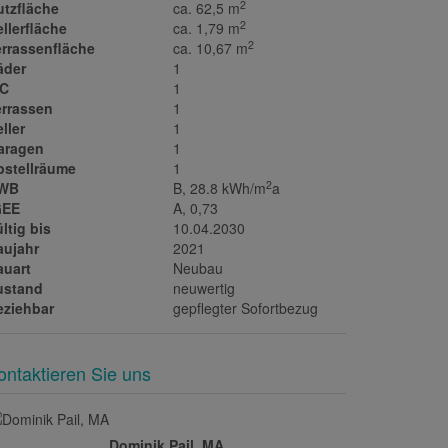
2
utzfläche
ca. 62,5 m
2
llerfläche
ca. 1,79 m
2
errassenfläche
ca. 10,67 m
äder
1
C
1
errassen
1
ller
1
aragen
1
bstellräume
1
2
WB
B, 28.8 kWh/m
a
GEE
A, 0,73
ltig bis
10.04.2030
aujahr
2021
auart
Neubau
ustand
neuwertig
eziehbar
gepflegter Sofortbezug
ontaktieren Sie uns
Dominik Pail, MA