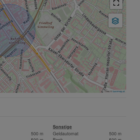
−
Tiles ©
basemap.at