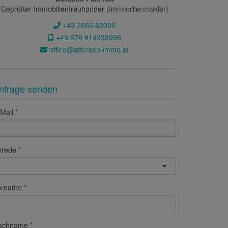
Geprüfter Immobilientreuhänder (Immobilienmakler)
+43 7666 82000
+43 676 814238996
office@attersee-immo.at
nfrage senden
Mail
nrede
orname
achname