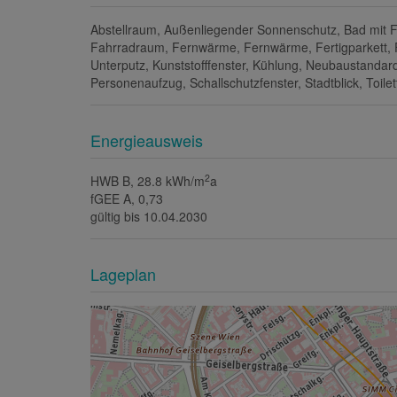
Ausstattung
Abstellraum
Außenliegender Sonnenschutz
Bad mit F
Fahrradraum
Fernwärme
Fernwärme
Fertigparkett
Unterputz
Kunststofffenster
Kühlung
Neubaustandar
Personenaufzug
Schallschutzfenster
Stadtblick
Toilet
Energieausweis
2
HWB
B, 28.8 kWh/m
a
fGEE
A, 0,73
gültig bis
10.04.2030
Lageplan