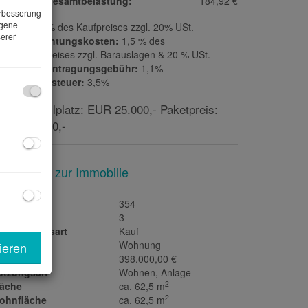
onatliche Gesamtbelastung:
184,92 €
erbesserung
ogene
ovision:
3% des Kaufpreises zzgl. 20% USt.
erer
ertragserrichtungskosten:
1,5 % des
samtkaufpreises zzgl. Barauslagen & 20 % USt.
rundbucheintragungsgebühr:
1,1%
runderwerbsteuer:
3,5%
aragenstellplatz: EUR 25.000,- Paketpreis:
UR 423.000,-
asisdaten zur Immobilie
jektnr.
354
immer
3
ermarktungsart
Kauf
jektart
Wohnung
ieren
aufpreis
398.000,00 €
utzungsart
Wohnen
Anlage
2
läche
ca. 62,5 m
2
ohnfläche
ca. 62,5 m