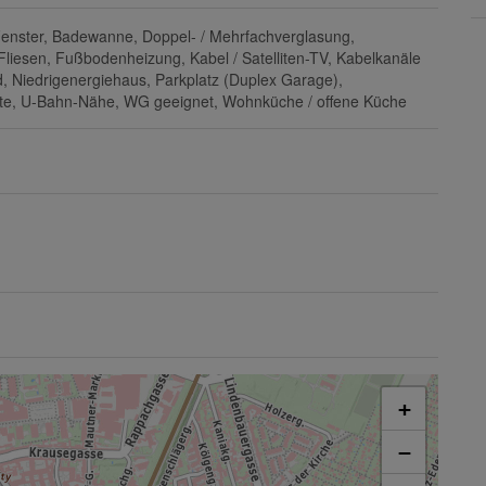
enster
Badewanne
Doppel- / Mehrfachverglasung
Fliesen
Fußbodenheizung
Kabel / Satelliten-TV
Kabelkanäle
d
Niedrigenergiehaus
Parkplatz (Duplex Garage)
te
U-Bahn-Nähe
WG geeignet
Wohnküche / offene Küche
+