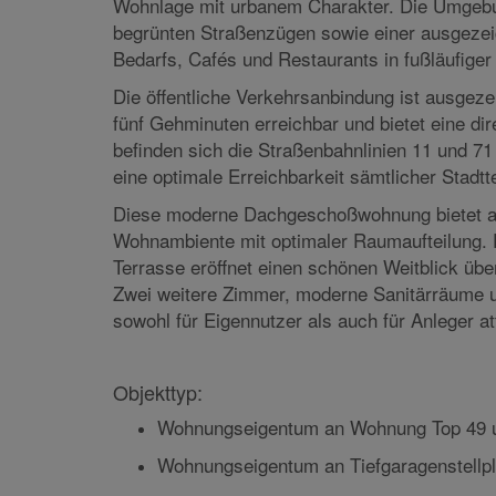
Die Dachgeschoßwohnung in der Hugogasse 8 b
Wohnlage mit urbanem Charakter. Die Umgebu
begrünten Straßenzügen sowie einer ausgezei
Bedarfs, Cafés und Restaurants in fußläufiger
Die öffentliche Verkehrsanbindung ist ausgeze
fünf Gehminuten erreichbar und bietet eine di
befinden sich die Straßenbahnlinien 11 und 7
eine optimale Erreichbarkeit sämtlicher Stadtte
Diese moderne Dachgeschoßwohnung bietet au
Wohnambiente mit optimaler Raumaufteilung. 
Terrasse eröffnet einen schönen Weitblick übe
Zwei weitere Zimmer, moderne Sanitärräume
sowohl für Eigennutzer als auch für Anleger att
Objekttyp:
Wohnungseigentum an Wohnung Top 49 un