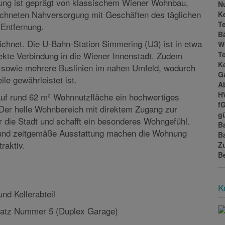
N
efindet sich in einer ruhigen und gewachsenen
Ke
T
ng ist geprägt von klassischem Wiener Wohnbau,
B
chneten Nahversorgung mit Geschäften des täglichen
W
 Entfernung.
T
Ke
ichnet. Die U-Bahn-Station Simmering (U3) ist in etwa
G
rekte Verbindung in die Wiener Innenstadt. Zudem
A
1 sowie mehrere Buslinien im nahen Umfeld, wodurch
H
ile gewährleistet ist.
f
gü
f rund 62 m² Wohnnutzfläche ein hochwertiges
B
Der helle Wohnbereich mit direktem Zugang zur
B
r die Stadt und schafft ein besonderes Wohngefühl.
Z
B
 und zeitgemäße Ausstattung machen die Wohnung
raktiv.
K
d Kellerabteil