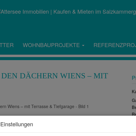
TTER
WOHNBAUPROJEKTE
REFERENZPRO
DEN DÄCHERN WIENS – MIT
P
K
G
B
R
S
Einstellungen
U