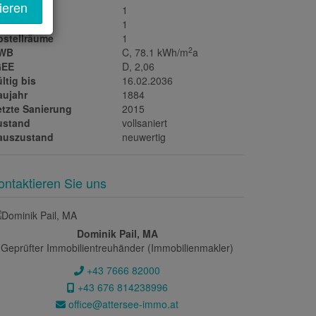
ieren
errassen
1
ller
1
bstellräume
1
2
WB
C, 78.1 kWh/m
a
GEE
D, 2,06
ltig bis
16.02.2036
aujahr
1884
etzte Sanierung
2015
ustand
vollsaniert
auszustand
neuwertig
ontaktieren Sie uns
Dominik Pail, MA
Geprüfter Immobilientreuhänder (Immobilienmakler)
+43 7666 82000
+43 676 814238996
office@attersee-immo.at