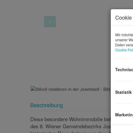
Cookie 
Wir möchte
unserer We
Daten vera
Cookie Pol
Technis
Au
Statistik
Marketi
Beschreibung