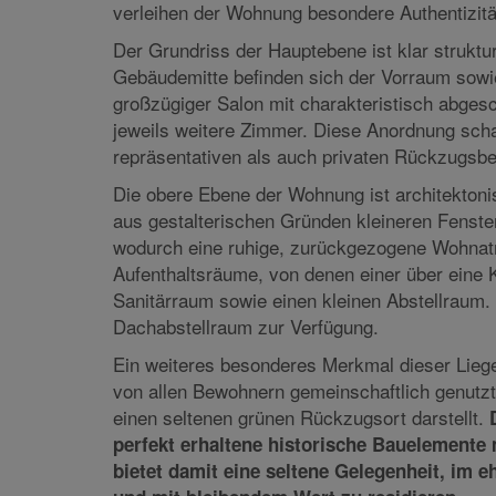
exzellent erhaltenen historischen Substanz. O
kunstvoller Stuckzierrat in mehreren repräsen
verleihen der Wohnung besondere Authentizit
Der Grundriss der Hauptebene ist klar struktur
Gebäudemitte befinden sich der Vorraum sowi
großzügiger Salon mit charakteristisch abgesc
jeweils weitere Zimmer. Diese Anordnung sch
repräsentativen als auch privaten Rückzugsbe
Die obere Ebene der Wohnung ist architektoni
aus gestalterischen Gründen kleineren Fenster
wodurch eine ruhige, zurückgezogene Wohnatm
Aufenthaltsräume, von denen einer über eine K
Sanitärraum sowie einen kleinen Abstellraum.
Dachabstellraum zur Verfügung.
Ein weiteres besonderes Merkmal dieser Liege
von allen Bewohnern gemeinschaftlich genutzt
einen seltenen grünen Rückzugsort darstellt.