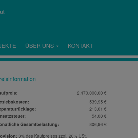
JEKTE
ÜBER UNS
KONTAKT
reisinformation
aufpreis:
2.470.000,00 €
etriebskosten:
539,95 €
eparaturrücklage:
213,01 €
msatzsteuer:
54,00 €
onatliche Gesamtbelastung:
806,96 €
ovision:
3% des Kaufpreises zzgl. 20% USt.