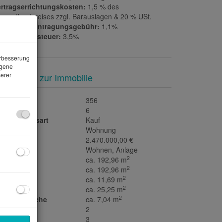
ertragserrichtungskosten:
1,5 % des
samtkaufpreises zzgl. Barauslagen & 20 % USt.
rundbucheintragungsgebühr:
1,1%
runderwerbsteuer:
3,5%
erbesserung
ogene
erer
asisdaten zur Immobilie
jektnr.
356
immer
6
ermarktungsart
Kauf
jektart
Wohnung
aufpreis
2.470.000,00 €
utzungsart
Wohnen
Anlage
2
läche
ca. 192,96 m
2
ohnfläche
ca. 192,96 m
2
agerfläche
ca. 11,69 m
2
llerfläche
ca. 25,25 m
2
errassenfläche
ca. 7,04 m
äder
2
C
3