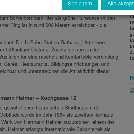
 in der Kochgasse 12 in ruhiger Wohnlage im Herzen
Speichern
Alle akzept
T
ie Umgebung ist geprägt von überwiegend
Ke
dert, stilvollen Altbauten und einer gewachsenen
A
H
f
 zum Schönbornpark, der als grüne Ruheoase mitten
gü
ner Ring ist in rund 900 Metern erreichbar - die
B
L
Z
eichnet: Die U-Bahn-Station Rathaus (U2) sowie
H
er fußläufiger Distanz. Zusätzlich sorgen die
Buslinien für eine rasche und komfortable Verbindung
K
er, Cafés, Restaurants, Bildungseinrichtungen und
reichbar und unterstreichen die Attraktivität dieser
ermann Helmer – Kochgasse 12
ergewöhnlichen historischen Stadthaus in der
Gebäude wurde im Jahr 1884 als Zweifamilienhaus