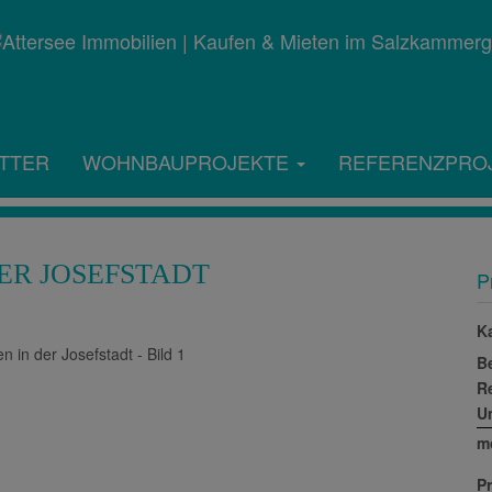
TTER
WOHNBAUPROJEKTE
REFERENZPRO
DER JOSEFSTADT
P
K
B
R
U
m
Pr