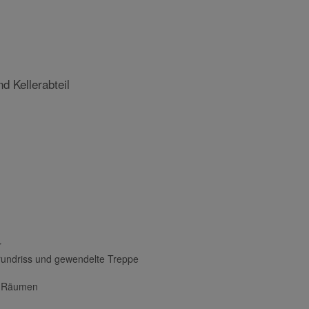
 mit hochwertiger zeitgemäßer Ausstattung und
ehemaligen Stadthaus von Hermann Helmer stilvoll
 Kellerabteil
r
Grundriss und gewendelte Treppe