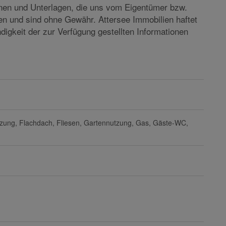
ng eines Besichtigungstermins steht Ihnen Attersee
onen und Unterlagen, die uns vom Eigentümer bzw.
en und sind ohne Gewähr. Attersee Immobilien haftet
ändigkeit der zur Verfügung gestellten Informationen
izung
Flachdach
Fliesen
Gartennutzung
Gas
Gäste-WC