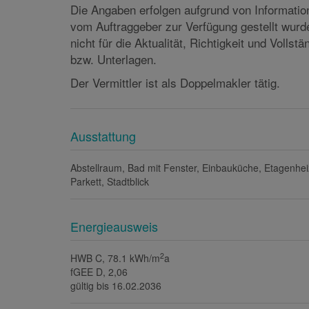
Für weitere Informationen bzw. zur Vereinbaru
Immobilien gerne zur Verfügung.
Die Angaben erfolgen aufgrund von Informati
vom Auftraggeber zur Verfügung gestellt wurd
nicht für die Aktualität, Richtigkeit und Vollst
bzw. Unterlagen.
Der Vermittler ist als Doppelmakler tätig.
Ausstattung
Abstellraum
Bad mit Fenster
Einbauküche
Etagenhe
Parkett
Stadtblick
Energieausweis
2
HWB
C, 78.1 kWh/m
a
fGEE
D, 2,06