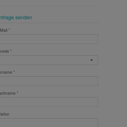
nfrage senden
Mail
nrede
orname
achname
lefon