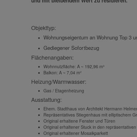
perfekt erhaltene historische Bauelemente
bietet damit eine seltene Gelegenheit, im 
und mit bleibendem Wert zu residieren.
Objekttyp:
Wohnungseigentum an Wohnung Top 3 und
Gediegener Sofortbezug
Flächenangaben:
Wohnnutzfläche: A ~ 192,96 m²
Balkon: A ~ 7,04 m²
Heizung/Warmwasser:
Gas / Etagenheizung
Ausstattung:
Ehem. Stadthaus von Architekt Hermann Helme
Repräsentatives Stiegenhaus mit elliptischem 
Original erhaltene Fenster und Türen