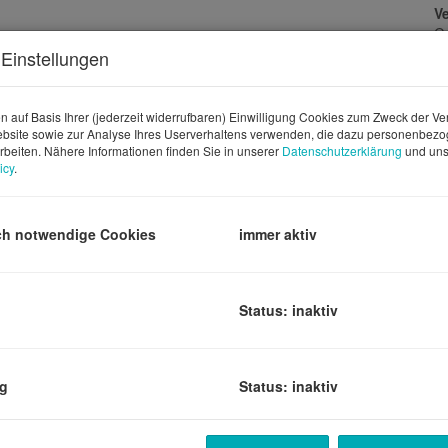
V
Ge
G
Einstellungen
G
n auf Basis Ihrer (jederzeit widerrufbaren) Einwilligung Cookies zum Zweck der V
bsite sowie zur Analyse Ihres Userverhaltens verwenden, die dazu personenbez
rbeiten. Nähere Informationen finden Sie in unserer
Datenschutzerklärung
und uns
B
icy
.
Ob
Z
ch notwendige Cookies
immer aktiv
V
Ob
K
ßenansicht
N
Status: inaktiv
F
W
L
Ke
ng
Status: inaktiv
T
B
W