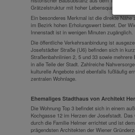
Diese besondere Wohnimmobilie befindet sich
des 8. Wiener Gemeindebezirks Josefstadt. D
historischer Bausubstanz aus dem 19. Jahrhun
Grätzelstruktur mit hoher Lebensqualität.
Ein besonderes Merkmal ist die direkte Nähe
im Bezirk hohen Erholungswert bietet. Der Wie
Innenstadt ist in wenigen Minuten zugänglich.
Die öffentliche Verkehrsanbindung ist ausgez
Josefstädter Straße (U6) befinden sich in kurz
Straßenbahnlinien 2, 5 und 33 sowie mehrere 
in alle Teile der Stadt. Zahlreiche Nahversorg
kulturelle Angebote sind ebenfalls fußläufig er
zentralen Wohnlage.
Ehemaliges Stadthaus von Architekt H
Die Wohnung Top 3 befindet sich in einem auß
Kochgasse 12 im Herzen der Josefstadt. Das 