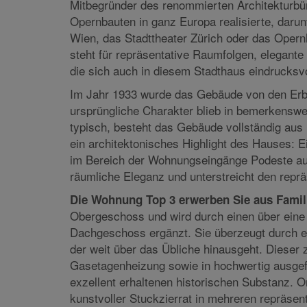
durch die Familie Helmer errichtet und ist 
prägendsten Architekten der Wiener Gründerzei
Mitbegründer des renommierten Architekturbür
Opernbauten in ganz Europa realisierte, daru
Wien, das Stadttheater Zürich oder das Opern
steht für repräsentative Raumfolgen, elegante
die sich auch in diesem Stadthaus eindrucksvo
Im Jahr 1933 wurde das Gebäude von den Erbe
ursprüngliche Charakter blieb in bemerkenswer
typisch, besteht das Gebäude vollständig au
ein architektonisches Highlight des Hauses: Ei
im Bereich der Wohnungseingänge Podeste au
räumliche Eleganz und unterstreicht den repr
Die Wohnung Top 3 erwerben Sie aus Famil
Obergeschoss und wird durch einen über eine
Dachgeschoss ergänzt. Sie überzeugt durch e
der weit über das Übliche hinausgeht. Dieser z
Gasetagenheizung sowie in hochwertig ausgefü