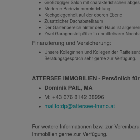
Original erhaltener Stuck in den repräsentativ
Original erhaltener Mosaikparkett
Großzügiger Salon mit charakteristischen abge
Moderne Badezimmereinrichtung
Kochgelegenheit auf der oberen Ebene
Zusätzlicher Dachabstellraum
Der Gartenbereich hinter dem Haus ist allgemei
Zwei Garagenstellplätze in unmittelbarer Nachba
Finanzierung und Versicherung:
Unsere Kolleginnen und Kollegen der Raiffeisen
Beratungsgespräch sehr gerne zur Verfügung.
ATTERSEE IMMOBILIEN - Persönlich für
Dominik PAIL, MA
M: +43 676 8142 38996
mailto:dp@attersee-immo.at