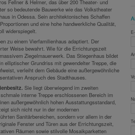
dem Werk von Hermann Helmer zuzuordnen, einem der
t. Helmer erlangte internationale Bekanntheit als
os Fellner & Helmer, das über 200 Theater- und
A
nter so bedeutende Bauwerke wie das Volkstheater
haus in Odessa. Sein architektonisches Schaffen
E-
 Proportionen und eine hohe handwerkliche Qualität,
ll widerspiegelt.
A
n zu einem Vierfamilienhaus adaptiert. Der
ter Weise bewahrt. Wie für die Errichtungszeit
s massivem Ziegelmauerwerk. Das Stiegenhaus bildet
V
n elliptischer Grundriss mit gewendelter Treppe, die
fweist, verleiht dem Gebäude eine außergewöhnliche
äsentativen Anspruch des Stadthauses.
N
Sie liegt überwiegend im zweiten
ienbesitz.
 schmale interne Treppe erschlossenen Bereich im
inen außergewöhnlich hohen Ausstattungsstandard,
Te
eigt sich nicht nur in der modernen
hrten Sanitärbereichen, sondern vor allem in der