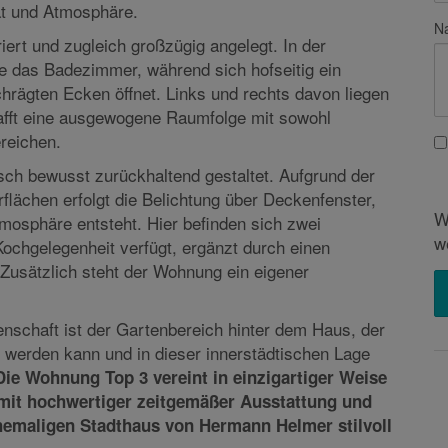
riginale Fenster und Türen aus der Errichtungszeit,
Na
tativen Räumen sowie stilvolle Mosaikparketten
ät und Atmosphäre.
iert und zugleich großzügig angelegt. In der
e das Badezimmer, während sich hofseitig ein
hrägten Ecken öffnet. Links und rechts davon liegen
afft eine ausgewogene Raumfolge mit sowohl
reichen.
W
sch bewusst zurückhaltend gestaltet. Aufgrund der
w
flächen erfolgt die Belichtung über Deckenfenster,
osphäre entsteht. Hier befinden sich zwei
ochgelegenheit verfügt, ergänzt durch einen
 Zusätzlich steht der Wohnung ein eigener
nschaft ist der Gartenbereich hinter dem Haus, der
 werden kann und in dieser innerstädtischen Lage
Die Wohnung Top 3 vereint in einzigartiger Weise