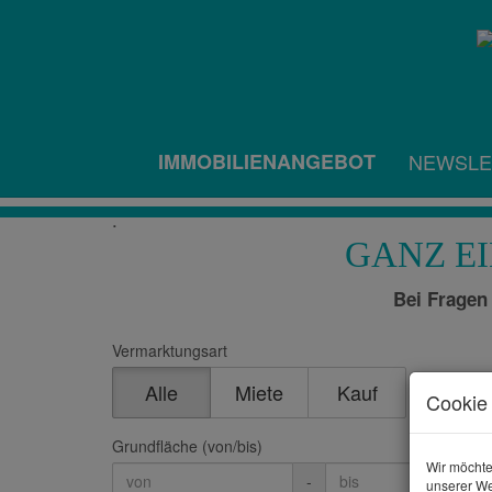
IMMOBILIENANGEBOT
NEWSLE
.
GANZ E
Bei Fragen 
Vermarktungsart
Alle
Miete
Kauf
Cookie 
Grundfläche (von/bis)
Wir möchte
-
unserer We