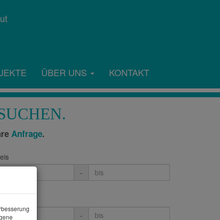
JEKTE
ÜBER UNS
KONTAKT
SUCHEN.
hre
Anfrage
.
eis
-
immer
erbesserung
-
ogene