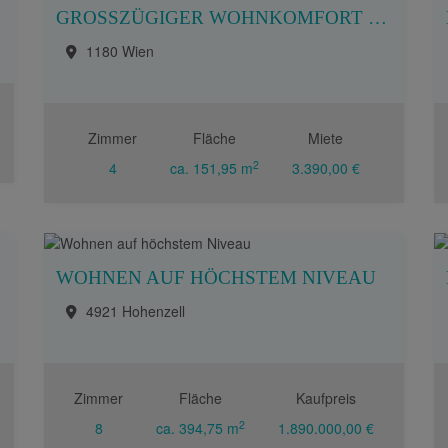
GROSSZÜGIGER WOHNKOMFORT MIT TERRASSEN IN TOPLAGE DES 18. BEZIRKS
1180 Wien
Zimmer
Fläche
Miete
2
4
ca. 151,95 m
3.390,00 €
WOHNEN AUF HÖCHSTEM NIVEAU
4921 Hohenzell
Zimmer
Fläche
Kaufpreis
2
8
ca. 394,75 m
1.890.000,00 €