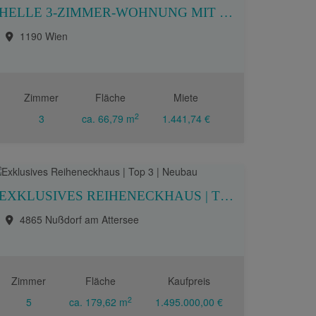
HELLE 3-ZIMMER-WOHNUNG MIT LIFT IN BEGEHRTER DÖBLINGER LAGE
1190 Wien
Zimmer
Fläche
Miete
2
3
ca. 66,79 m
1.441,74 €
EXKLUSIVES REIHENECKHAUS | TOP 3 | NEUBAU
4865 Nußdorf am Attersee
Zimmer
Fläche
Kaufpreis
2
5
ca. 179,62 m
1.495.000,00 €