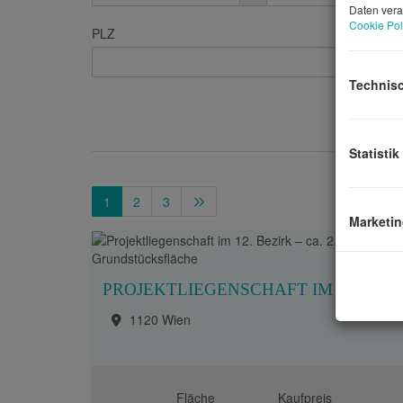
Daten vera
Cookie Pol
PLZ
Technis
Statistik
1
2
3
Marketi
PROJEKTLIEGENSCHAFT IM 12. BEZIRK – CA. 2.800 M² GRUNDSTÜCKSFL
1120 Wien
Fläche
Kaufpreis