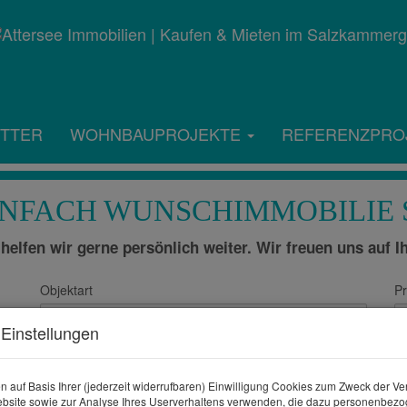
TTER
WOHNBAUPROJEKTE
REFERENZPRO
INFACH WUNSCHIMMOBILIE 
helfen wir gerne persönlich weiter. Wir freuen uns auf I
Objektart
Pr
Einstellungen
Wohnfläche (von/bis)
Z
n auf Basis Ihrer (jederzeit widerrufbaren) Einwilligung Cookies zum Zweck der V
-
bsite sowie zur Analyse Ihres Userverhaltens verwenden, die dazu personenbez