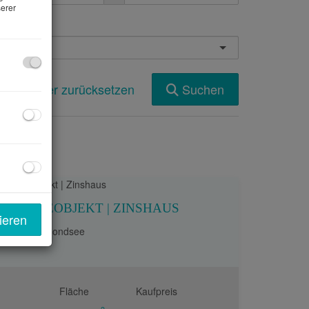
erer
undesland
Filter zurücksetzen
Suchen
ANLAGEOBJEKT | ZINSHAUS
ieren
5310 Mondsee
Fläche
Kaufpreis