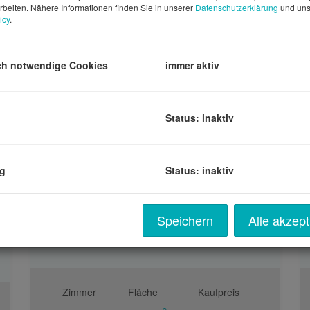
rbeiten. Nähere Informationen finden Sie in unserer
Datenschutzerklärung
und uns
icy
.
Ort
B
ch notwendige Cookies
immer aktiv
Status: inaktiv
ng
Status: inaktiv
WOHNENSEMBLE | EINFAMILIENHAUS & BUNGALOW
Speichern
Alle akzept
ÄCHE
4853 Steinbach am Attersee
Zimmer
Fläche
Kaufpreis