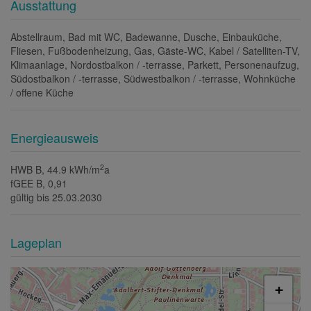
Ausstattung
Abstellraum
Bad mit WC
Badewanne
Dusche
Einbauküche
Fliesen
Fußbodenheizung
Gas
Gäste-WC
Kabel / Satelliten-TV
Klimaanlage
Nordostbalkon / -terrasse
Parkett
Personenaufzug
Südostbalkon / -terrasse
Südwestbalkon / -terrasse
Wohnküche
/ offene Küche
Energieausweis
2
HWB
B, 44.9 kWh/m
a
fGEE
B, 0,91
gültig bis
25.03.2030
Lageplan
+