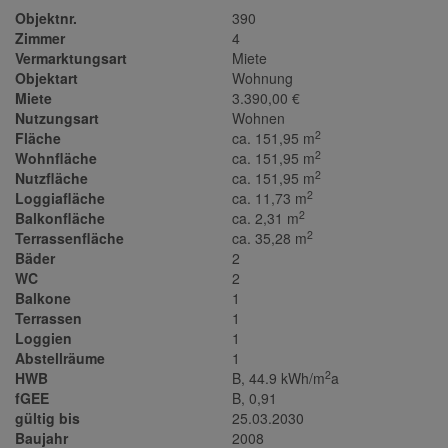
Objektnr.
390
Zimmer
4
Vermarktungsart
Miete
Objektart
Wohnung
Miete
3.390,00 €
Nutzungsart
Wohnen
2
Fläche
ca. 151,95 m
2
Wohnfläche
ca. 151,95 m
2
Nutzfläche
ca. 151,95 m
2
Loggiafläche
ca. 11,73 m
2
Balkonfläche
ca. 2,31 m
2
Terrassenfläche
ca. 35,28 m
Bäder
2
WC
2
Balkone
1
Terrassen
1
Loggien
1
Abstellräume
1
2
HWB
B, 44.9 kWh/m
a
fGEE
B, 0,91
gültig bis
25.03.2030
Baujahr
2008