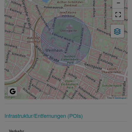
−
Tiles ©
basemap.at
Infrastruktur/Entfernungen (POIs)
Verkehr