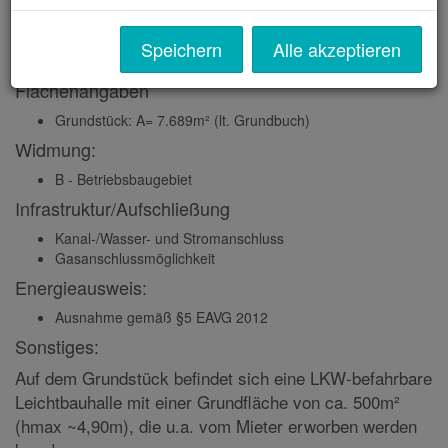
Umschlagsfläche direkt an der A1 Westautobahn (AST
Laakirchen Ost) zur Miete - sehr gute Sichtbarkeit!
Speichern
Alle akzeptieren
Flächenangaben
Grundstück:
A= 7.689m² (lt. Grundbuch)
Widmung:
B - Betriebsbaugebiet
Infrastruktur/Aufschließung
Kanal-/Wasser- und Stromanschluss
Gasanschlussmöglichkeit
Energieausweis:
Ausnahme gemäß §5 EAVG 2012
Sonstiges:
Auf dem Grundstück befindet sich eine LKW-befahrbare
Leichtbauhalle mit einer Grundfläche von ca. 500m²
(hmax ~4,90m), die u.a. vom Mieter erworben werden