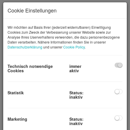
Cookie Einstellungen
Wir möchten auf Basis Ihrer (jederzeit widerrufbaren) Einwilligung
Cookies zum Zweck der Verbesserung unserer Website sowie zur
Analyse Ihres Userverhaltens verwenden, die dazu personenbezogene
Daten verarbeiten. Nähere Informationen finden Sie in unserer
Datenschutzerklärung
und unserer
Cookie Policy
.
Technisch notwendige
immer
Cookies
aktiv
Statistik
Status:
inaktiv
Beschreibung
Großflächige, ebene und asphaltierte Ausstellungs-,
Marketing
Status:
Gewerbe-, Handels-, Lager- oder
inaktiv